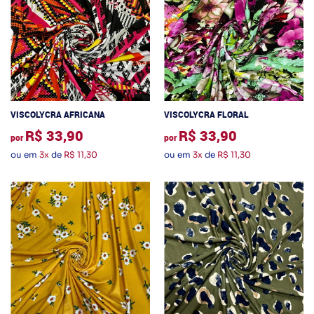
VISCOLYCRA AFRICANA
VISCOLYCRA FLORAL
R$ 33,90
R$ 33,90
por
por
ou em
3x
de
R$ 11,30
ou em
3x
de
R$ 11,30