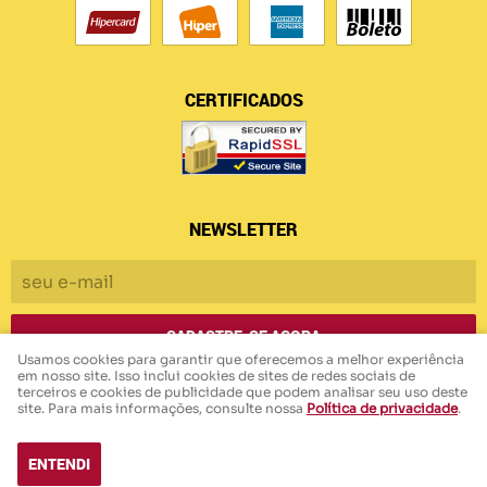
CERTIFICADOS
NEWSLETTER
CADASTRE-SE AGORA
Usamos cookies para garantir que oferecemos a melhor experiência
em nosso site. Isso inclui cookies de sites de redes sociais de
terceiros e cookies de publicidade que podem analisar seu uso deste
Armazem das Malhas
CNPJ: 45.006.440/0001-94
site. Para mais informações, consulte nossa
Política de privacidade
.
ENTENDI
LOJA VIRTUAL CRIADA POR