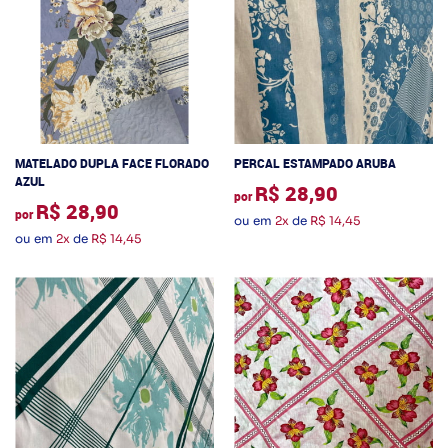
MATELADO DUPLA FACE FLORADO
PERCAL ESTAMPADO ARUBA
AZUL
R$ 28,90
por
R$ 28,90
por
ou em
2x
de
R$ 14,45
ou em
2x
de
R$ 14,45