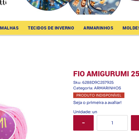
MALHAS
TECIDOS DE INVERNO
ARMARINHOS
MOLDE
FIO AMIGURUMI 25
Sku:
6288D9C257925
Categoria:
ARMARINHOS
PRODUTO INDISPONÍVEL
Seja o primeira a avaliar!
Unidade: un