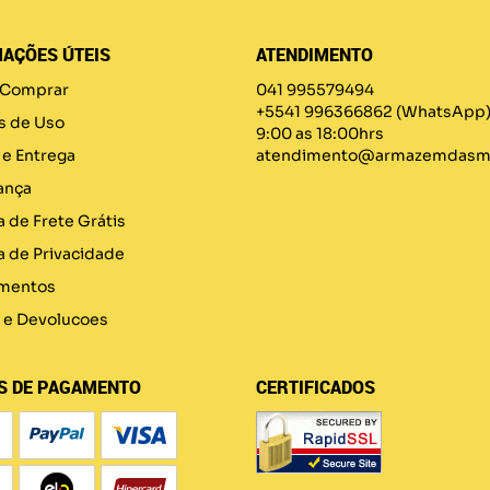
AÇÕES ÚTEIS
ATENDIMENTO
Comprar
041 995579494
+5541 996366862
(WhatsApp
s de Uso
9:00 as 18:00hrs
 e Entrega
atendimento@armazemdasma
ança
a de Frete Grátis
ca de Privacidade
mentos
 e Devolucoes
S DE PAGAMENTO
CERTIFICADOS