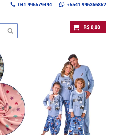
041 995579494
+5541 996366862
R$ 0,00