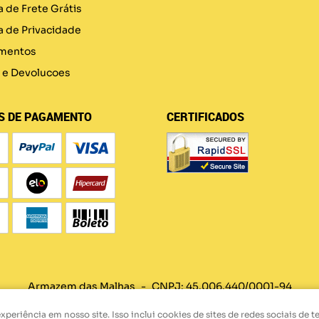
a de Frete Grátis
ca de Privacidade
mentos
 e Devolucoes
S DE PAGAMENTO
CERTIFICADOS
Armazem das Malhas
CNPJ: 45.006.440/0001-94
eriência em nosso site. Isso inclui cookies de sites de redes sociais de t