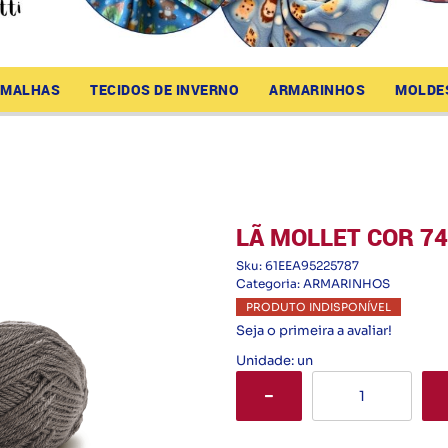
MALHAS
TECIDOS DE INVERNO
ARMARINHOS
MOLDE
LÃ MOLLET COR 7
Sku:
61EEA95225787
Categoria:
ARMARINHOS
PRODUTO INDISPONÍVEL
Seja o primeira a avaliar!
Unidade: un