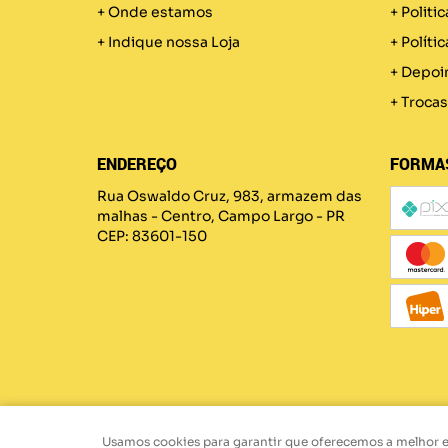
Onde estamos
Politic
Indique nossa Loja
Políti
Depoi
Trocas
ENDEREÇO
FORMA
Rua Oswaldo Cruz, 983, armazem das
malhas
-
Centro, Campo Largo
-
PR
CEP: 83601-150
Usamos cookies para garantir que oferecemos a melhor exp