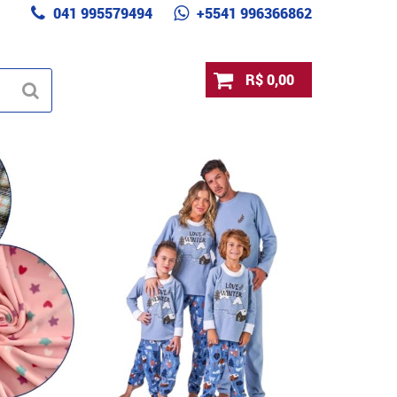
041 995579494
+5541 996366862
R$ 0,00