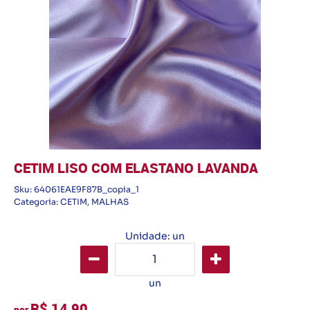
CETIM LISO COM ELASTANO LAVANDA
Sku:
64061EAE9F87B_copia_1
Categoria:
CETIM
,
MALHAS
Unidade: un
un
R$ 14,90
por