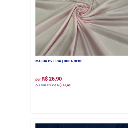
MALHA PV LISA | ROSA BEBE
R$ 26,90
por
ou em
2x
de
R$ 13,45