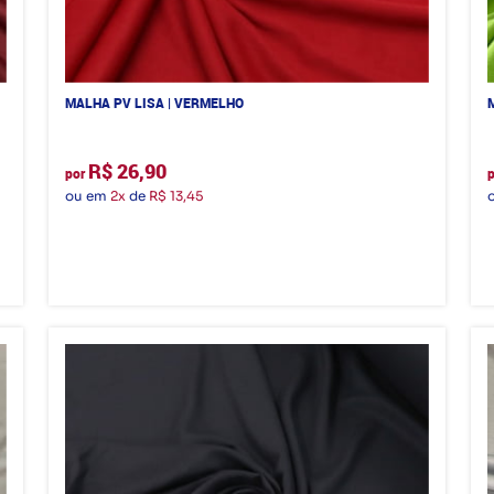
MALHA PV LISA | VERMELHO
R$ 26,90
por
ou em
2x
de
R$ 13,45