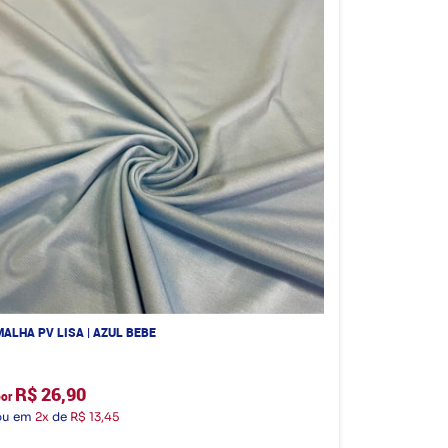
MALHA PV LISA | AZUL BEBE
R$ 26,90
por
ou em
2x
de
R$ 13,45