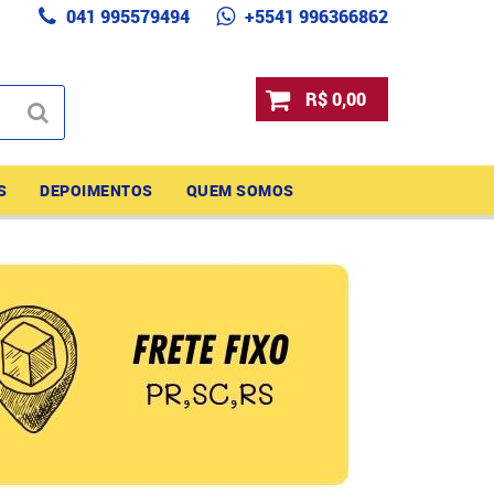
041 995579494
+5541 996366862
R$ 0,00
S
DEPOIMENTOS
QUEM SOMOS