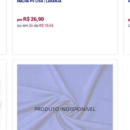
MALHA PV LISA | LARANJA
R$ 26,90
por
ou em
2x
de
R$ 13,45