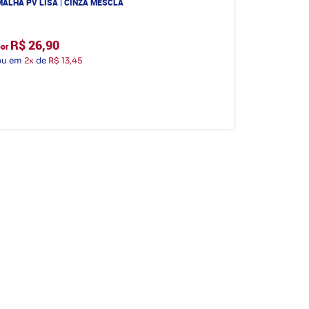
MALHA PV LISA | CINZA MESCLA
R$ 26,90
por
ou em
2x
de
R$ 13,45