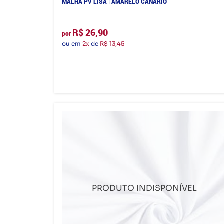
MALHA PV LISA | AMARELO CANARIO
R$ 26,90
por
ou em
2x
de
R$ 13,45