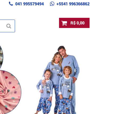
041 995579494
+5541 996366862
R$ 0,00