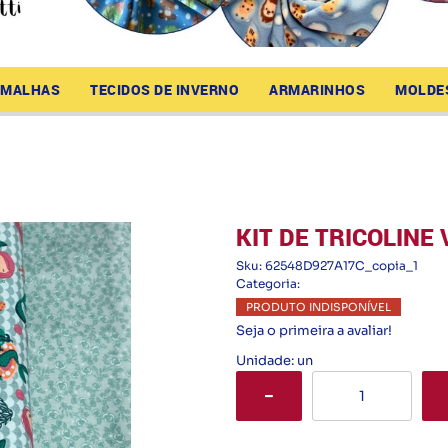
MALHAS
TECIDOS DE INVERNO
ARMARINHOS
MOLDE
KIT DE TRICOLINE 
Sku:
62548D927A17C_copia_1
Categoria:
PRODUTO INDISPONÍVEL
Seja o primeira a avaliar!
Unidade: un