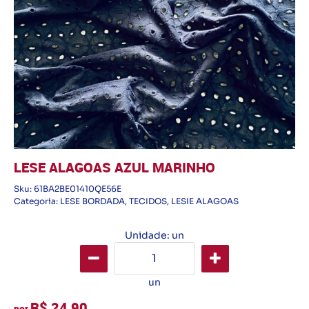
LESE ALAGOAS AZUL MARINHO
Sku:
61BA2BE01410QE56E
Categoria:
LESE BORDADA
,
TECIDOS
,
LESIE ALAGOAS
Unidade: un
un
R$ 24,90
por