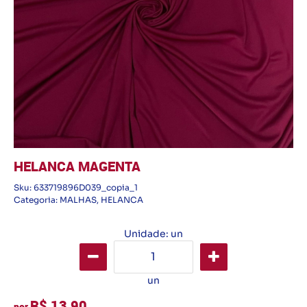
HELANCA MAGENTA
Sku:
633719896D039_copia_1
Categoria:
MALHAS
,
HELANCA
Unidade: un
un
R$ 13,90
por