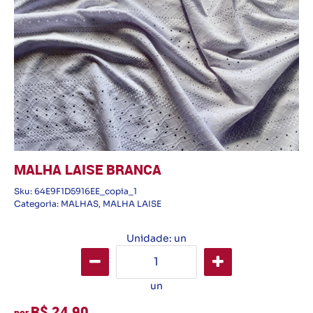
MALHA LAISE BRANCA
Sku:
64E9F1D5916EE_copia_1
Categoria:
MALHAS
,
MALHA LAISE
Unidade: un
un
R$ 24,90
por