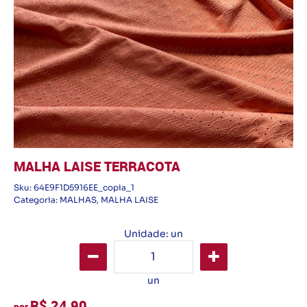
MALHA LAISE TERRACOTA
Sku:
64E9F1D5916EE_copia_1
Categoria:
MALHAS
,
MALHA LAISE
Unidade: un
un
R$ 24,90
por