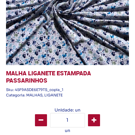
MALHA LIGANETE ESTAMPADA
PASSARINHOS
Sku:
45F9ASDE6E79TS_copia_1
Categoria:
MALHAS
,
LIGANETE
Unidade: un
un