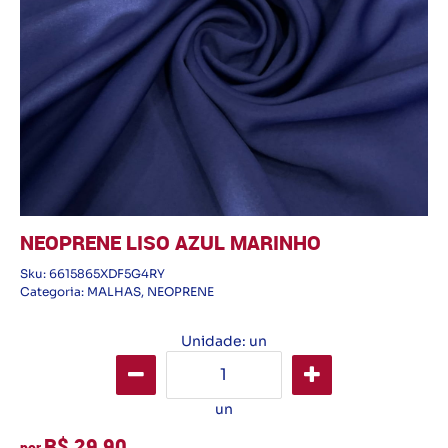
NEOPRENE LISO AZUL MARINHO
Sku:
6615865XDF5G4RY
Categoria:
MALHAS
,
NEOPRENE
Unidade: un
un
R$ 29,90
por