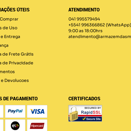
AÇÕES ÚTEIS
ATENDIMENTO
Comprar
041 995579494
+5541 996366862
(WhatsApp
s de Uso
9:00 as 18:00hrs
 e Entrega
atendimento@armazemdasma
ança
a de Frete Grátis
ca de Privacidade
mentos
 e Devolucoes
S DE PAGAMENTO
CERTIFICADOS