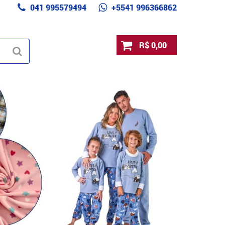
041 995579494
+5541 996366862
R$ 0,00