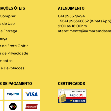
AÇÕES ÚTEIS
ATENDIMENTO
Comprar
041 995579494
+5541 996366862
(WhatsApp
s de Uso
9:00 as 18:00hrs
 e Entrega
atendimento@armazemdasma
ança
a de Frete Grátis
ca de Privacidade
mentos
 e Devolucoes
S DE PAGAMENTO
CERTIFICADOS