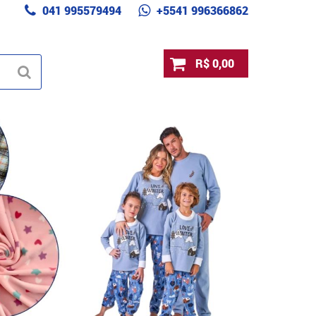
041 995579494
+5541 996366862
R$ 0,00