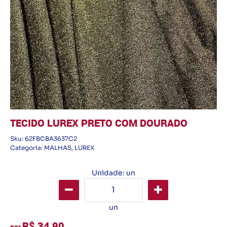
TECIDO LUREX PRETO COM DOURADO
Sku:
62FBCBA3637C2
Categoria:
MALHAS
,
LUREX
Unidade: un
un
R$ 34,90
por