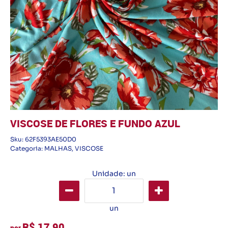
VISCOSE DE FLORES E FUNDO AZUL
Sku:
62F5393AE50D0
Categoria:
MALHAS
,
VISCOSE
Unidade: un
un
R$ 17,90
por