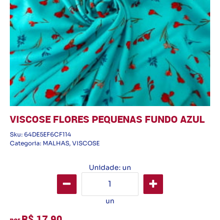
VISCOSE FLORES PEQUENAS FUNDO AZUL
Sku:
64DE5EF6CF114
Categoria:
MALHAS
,
VISCOSE
Unidade: un
un
R$ 17,90
por