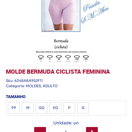
MOLDE BERMUDA CICLISTA FEMININA
Sku:
6248A8A952F11
Categoria:
MOLDES
,
ADULTO
TAMANHO
PP
M
GG
EG
P
G
Unidade: un