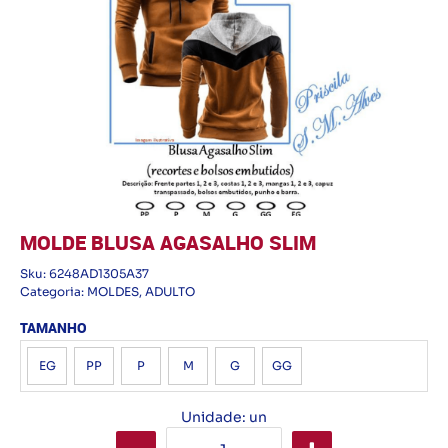
MOLDE BLUSA AGASALHO SLIM
Sku:
6248AD1305A37
Categoria:
MOLDES
,
ADULTO
TAMANHO
EG
PP
P
M
G
GG
Unidade: un