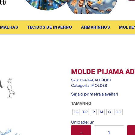
MALHAS
TECIDOS DE INVERNO
ARMARINHOS
MOLDE
MOLDE PIJAMA AD
Sku:
6249A04EB9CB1
Categoria:
MOLDES
Seja o primeira a avaliar!
TAMANHO
EG
PP
P
M
G
GG
Unidade: un