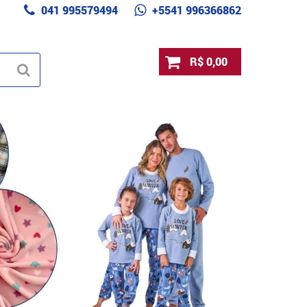
041 995579494
+5541 996366862
R$ 0,00