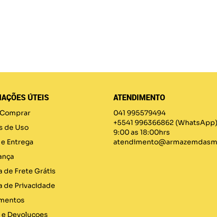
AÇÕES ÚTEIS
ATENDIMENTO
Comprar
041 995579494
+5541 996366862
(WhatsApp
s de Uso
9:00 as 18:00hrs
 e Entrega
atendimento@armazemdasma
ança
a de Frete Grátis
ca de Privacidade
mentos
 e Devolucoes