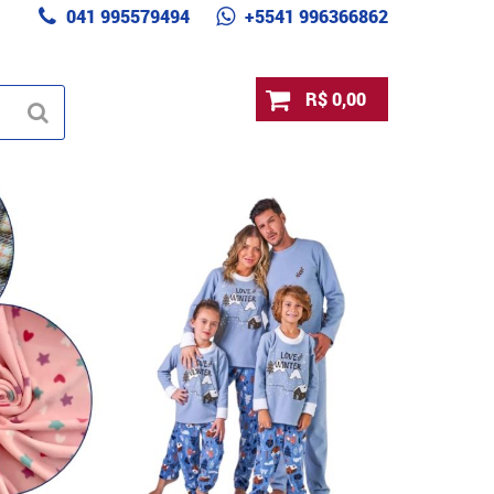
041 995579494
+5541 996366862
R$ 0,00