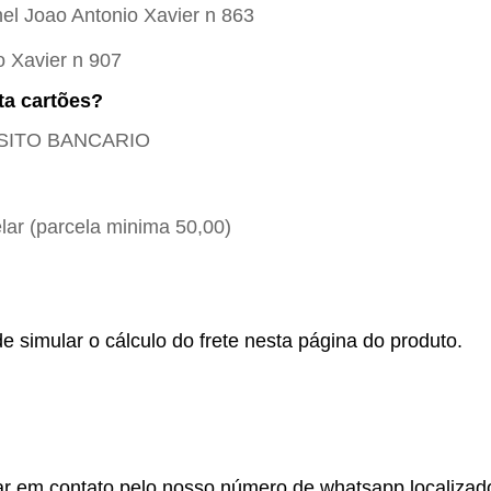
el Joao Antonio Xavier n 863
o Xavier n 907
ta cartões?
POSITO BANCARIO
ar (parcela minima 50,00)
e simular o cálculo do frete nesta página do produto.
r em contato pelo nosso número de whatsapp localizado no