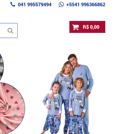
041 995579494
+5541 996366862
R$ 0,00