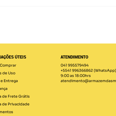
AÇÕES ÚTEIS
ATENDIMENTO
Comprar
041 995579494
+5541 996366862
(WhatsApp
s de Uso
9:00 as 18:00hrs
 e Entrega
atendimento@armazemdasma
ança
a de Frete Grátis
ca de Privacidade
mentos