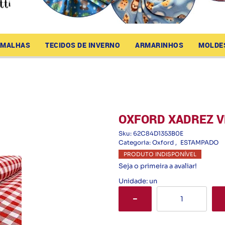
MALHAS
TECIDOS DE INVERNO
ARMARINHOS
MOLDE
OXFORD XADREZ 
Sku:
62C84D1353B0E
Categoria:
Oxford
ESTAMPADO
PRODUTO INDISPONÍVEL
Seja o primeira a avaliar!
Unidade: un