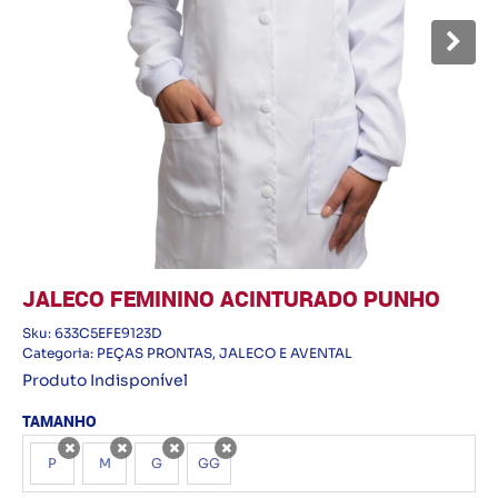
JALECO FEMININO ACINTURADO PUNHO
Sku:
633C5EFE9123D
Categoria:
PEÇAS PRONTAS
,
JALECO E AVENTAL
Produto Indisponível
TAMANHO
P
M
G
GG
x
x
x
x