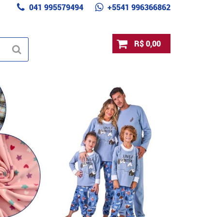
041 995579494
+5541 996366862
R$ 0,00