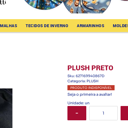
MALHAS
TECIDOS DE INVERNO
ARMARINHOS
MOLDE
PLUSH PRETO
Sku:
627169940867D
Categoria:
PLUSH
PRODUTO INDISPONÍVEL
Seja o primeira a avaliar!
Unidade: un