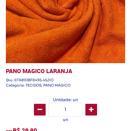
PANO MAGICO LARANJA
Sku:
67AB93BF8496.45JIO
Categoria:
TECIDOS
,
PANO MAGICO
Unidade: un
un
R$ 29,90
por