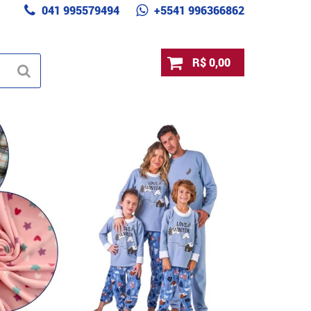
041 995579494
+5541 996366862
R$ 0,00