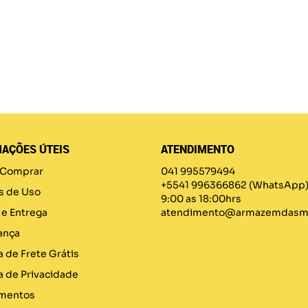
AÇÕES ÚTEIS
ATENDIMENTO
Comprar
041 995579494
+5541 996366862
(WhatsApp
s de Uso
9:00 as 18:00hrs
 e Entrega
atendimento@armazemdasma
ança
a de Frete Grátis
ca de Privacidade
mentos