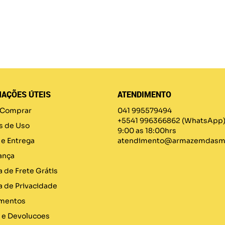
AÇÕES ÚTEIS
ATENDIMENTO
Comprar
041 995579494
+5541 996366862
(WhatsApp
s de Uso
9:00 as 18:00hrs
 e Entrega
atendimento@armazemdasma
ança
a de Frete Grátis
ca de Privacidade
mentos
 e Devolucoes