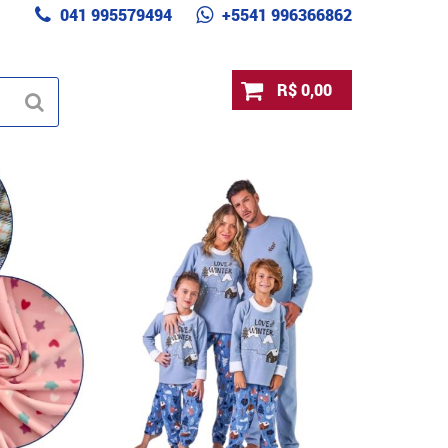
041 995579494
+5541 996366862
R$ 0,00