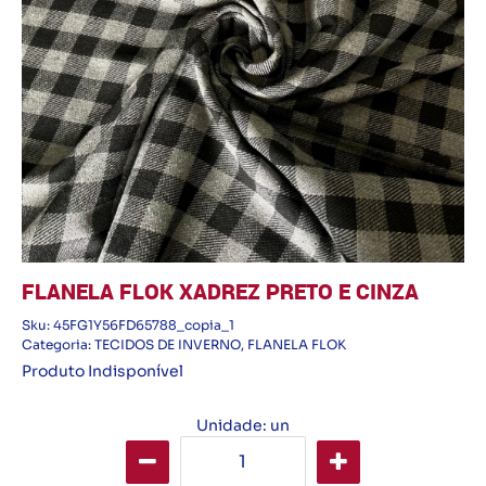
FLANELA FLOK XADREZ PRETO E CINZA
Sku:
45FG1Y56FD65788_copia_1
Categoria:
TECIDOS DE INVERNO
,
FLANELA FLOK
Produto Indisponível
Unidade: un