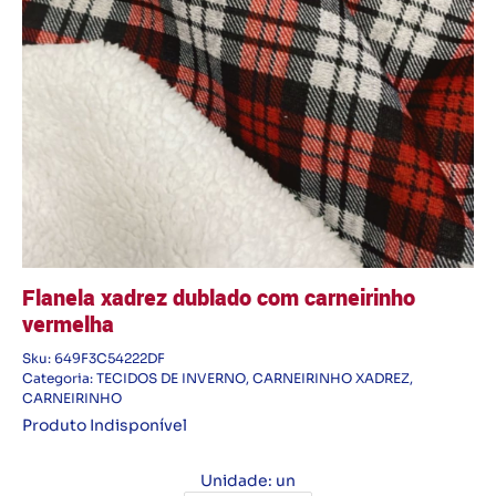
Flanela xadrez dublado com carneirinho
vermelha
Sku:
649F3C54222DF
Categoria:
TECIDOS DE INVERNO
,
CARNEIRINHO XADREZ
,
CARNEIRINHO
Produto Indisponível
Unidade: un