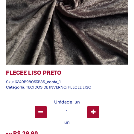
FLECEE LISO PRETO
Sku:
6249B98053B85_copia_1
Categoria:
TECIDOS DE INVERNO
,
FLECEE LISO
Unidade: un
un
R$ 29,90
por