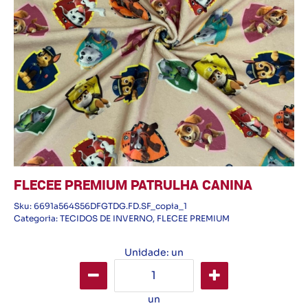
FLECEE PREMIUM PATRULHA CANINA
Sku:
6691a564S56DFGTDG.FD.SF_copia_1
Categoria:
TECIDOS DE INVERNO
,
FLECEE PREMIUM
Unidade: un
un