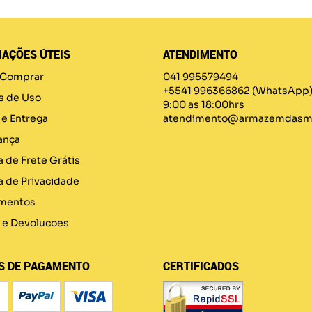
AÇÕES ÚTEIS
ATENDIMENTO
Comprar
041 995579494
+5541 996366862
(WhatsApp
s de Uso
9:00 as 18:00hrs
 e Entrega
atendimento@armazemdasma
ança
a de Frete Grátis
ca de Privacidade
mentos
 e Devolucoes
S DE PAGAMENTO
CERTIFICADOS