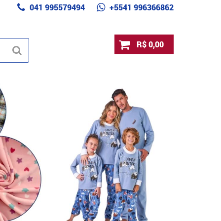
041 995579494
+5541 996366862
R$ 0,00