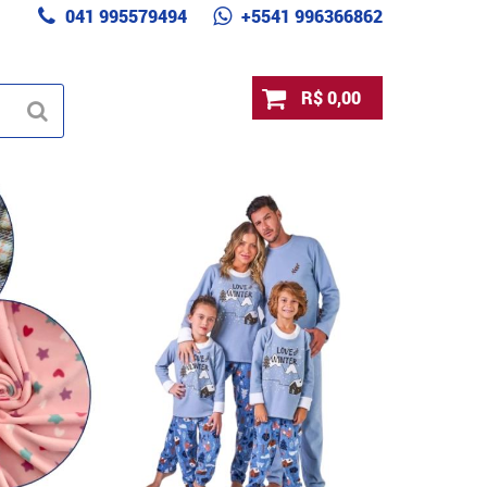
041 995579494
+5541 996366862
R$ 0,00