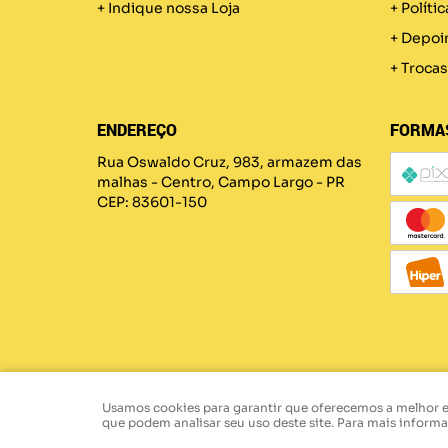
Indique nossa Loja
Políti
Depoi
Trocas
ENDEREÇO
FORMA
Rua Oswaldo Cruz, 983, armazem das
malhas
-
Centro, Campo Largo
-
PR
CEP: 83601-150
Usamos cookies para garantir que oferecemos a melhor exp
que podem analisar seu uso deste site. Para mais inform