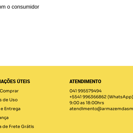
om o consumidor
AÇÕES ÚTEIS
ATENDIMENTO
Comprar
041 995579494
+5541 996366862
(WhatsApp
s de Uso
9:00 as 18:00hrs
 e Entrega
atendimento@armazemdasma
ança
a de Frete Grátis