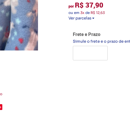
R$ 37,90
por
ou em
3x
de
R$ 12,63
Ver parcelas
Frete e Prazo
Simule o frete e o prazo de en
to
e