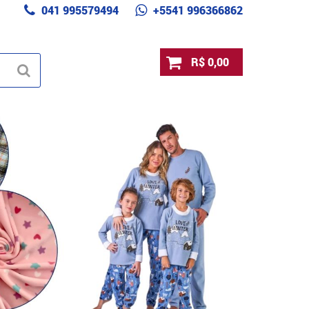
041 995579494
+5541 996366862
R$ 0,00