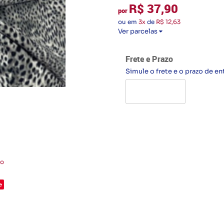
R$ 37,90
por
ou em
3x
de
R$ 12,63
Ver parcelas
Frete e Prazo
Simule o frete e o prazo de en
to
e