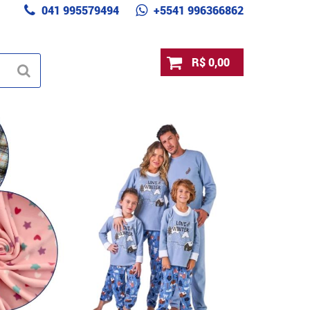
041 995579494
+5541 996366862
R$ 0,00