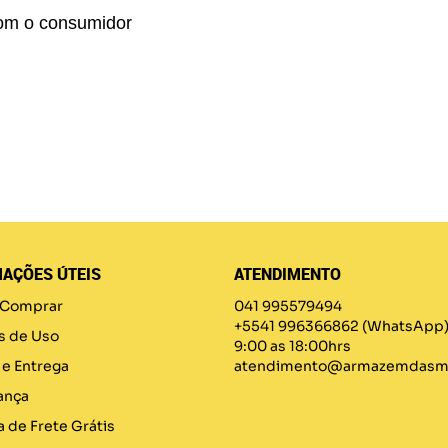
om o consumidor
AÇÕES ÚTEIS
ATENDIMENTO
Comprar
041 995579494
+5541 996366862
(WhatsApp
s de Uso
9:00 as 18:00hrs
 e Entrega
atendimento@armazemdasma
ança
a de Frete Grátis