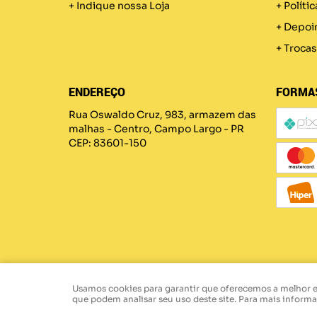
Indique nossa Loja
Políti
Depoi
Trocas
ENDEREÇO
FORMA
Rua Oswaldo Cruz, 983, armazem das
malhas
-
Centro, Campo Largo
-
PR
CEP: 83601-150
Usamos cookies para garantir que oferecemos a melhor exp
que podem analisar seu uso deste site. Para mais inform