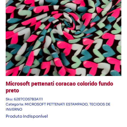
Microsoft pettenati coracao colorido fundo
preto
Sku:
6287CD57B3A111
Categoria:
MICROSOFT PETTENATI ESTAMPADO
,
TECIDOS DE
INVERNO
Produto Indisponível