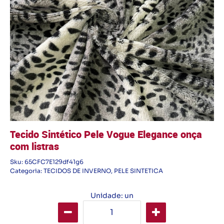
Tecido Sintético Pele Vogue Elegance onça
com listras
Sku:
65CFC7E129df41g6
Categoria:
TECIDOS DE INVERNO
,
PELE SINTETICA
Unidade: un