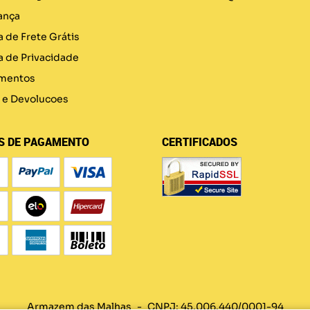
ança
a de Frete Grátis
ca de Privacidade
mentos
 e Devolucoes
S DE PAGAMENTO
CERTIFICADOS
Armazem das Malhas
CNPJ: 45.006.440/0001-94