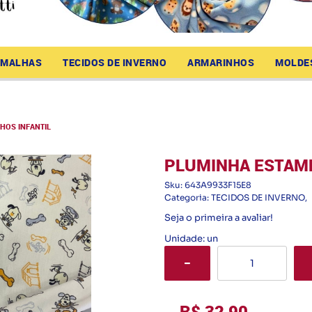
MALHAS
TECIDOS DE INVERNO
ARMARINHOS
MOLDE
HOS INFANTIL
PLUMINHA ESTAMP
Sku:
643A9933F15E8
Categoria:
TECIDOS DE INVERNO
Seja o primeira a avaliar!
Unidade: un
R$ 32,90