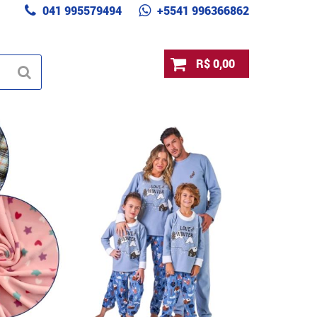
041 995579494
+5541 996366862
R$ 0,00