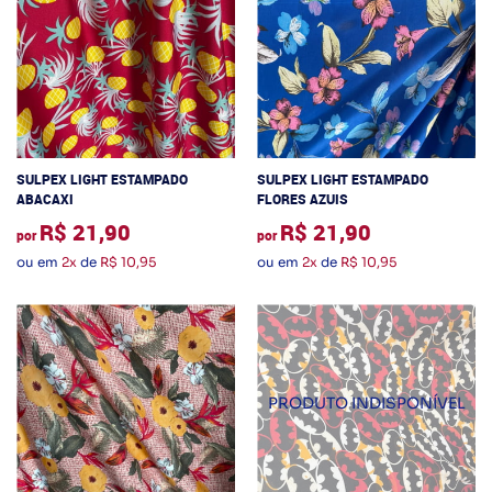
SULPEX LIGHT ESTAMPADO
SULPEX LIGHT ESTAMPADO
ABACAXI
FLORES AZUIS
R$ 21,90
R$ 21,90
por
por
ou em
2x
de
R$ 10,95
ou em
2x
de
R$ 10,95