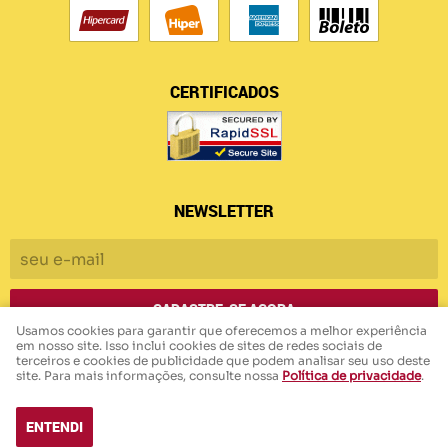
CERTIFICADOS
NEWSLETTER
CADASTRE-SE AGORA
Usamos cookies para garantir que oferecemos a melhor experiência
em nosso site. Isso inclui cookies de sites de redes sociais de
terceiros e cookies de publicidade que podem analisar seu uso deste
Armazem das Malhas
CNPJ: 45.006.440/0001-94
site. Para mais informações, consulte nossa
Política de privacidade
.
ENTENDI
LOJA VIRTUAL CRIADA POR