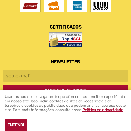
CERTIFICADOS
NEWSLETTER
CADASTRE-SE AGORA
Usamos cookies para garantir que oferecemos a melhor experiência
em nosso site. Isso inclui cookies de sites de redes sociais de
terceiros e cookies de publicidade que podem analisar seu uso deste
Armazem das Malhas
CNPJ: 45.006.440/0001-94
site. Para mais informações, consulte nossa
Política de privacidade
.
ENTENDI
LOJA VIRTUAL CRIADA POR