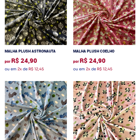
MALHA PLUSH ASTRONAUTA
MALHA PLUSH COELHO
R$ 24,90
R$ 24,90
por
por
ou em
2x
de
R$ 12,45
ou em
2x
de
R$ 12,45