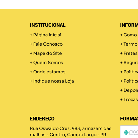
INSTITUCIONAL
INFORM
Página Inicial
Como 
Fale Conosco
Termo
Mapa do Site
Fretes
Quem Somos
Segur
Onde estamos
Politic
Indique nossa Loja
Políti
Depoi
Trocas
ENDEREÇO
FORMA
Rua Oswaldo Cruz, 983, armazem das
malhas
-
Centro, Campo Largo
-
PR