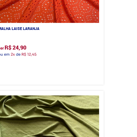
MALHA LAISE LARANJA
R$ 24,90
por
ou em
2x
de
R$ 12,45