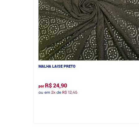
MALHA LAISE PRETO
R$ 24,90
por
ou em
2x
de
R$ 12,45