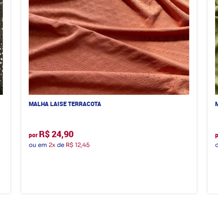
MALHA LAISE TERRACOTA
R$ 24,90
por
ou em
2x
de
R$ 12,45