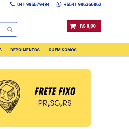
041 995579494
+5541 996366862
R$ 0,00
S
DEPOIMENTOS
QUEM SOMOS