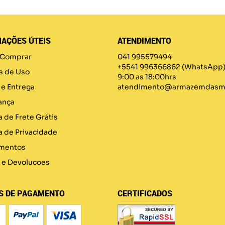
AÇÕES ÚTEIS
ATENDIMENTO
Comprar
041 995579494
+5541 996366862
(WhatsApp
s de Uso
9:00 as 18:00hrs
 e Entrega
atendimento@armazemdasma
ança
a de Frete Grátis
ca de Privacidade
mentos
 e Devolucoes
S DE PAGAMENTO
CERTIFICADOS