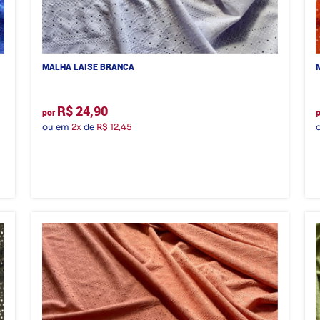
MALHA LAISE BRANCA
R$ 24,90
por
ou em
2x
de
R$ 12,45